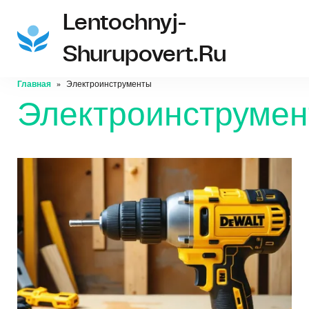
Lentochnyj-
Shurupovert.ru
Главная
Электроинструменты
Электроинструме