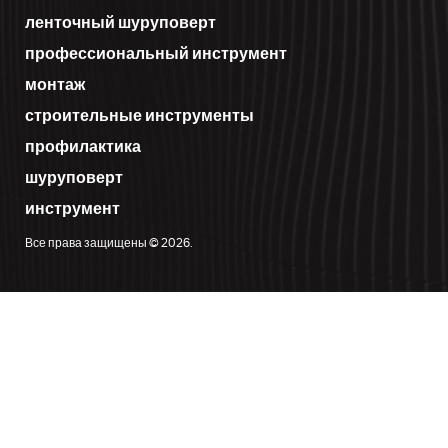
ленточный шуруповерт
профессиональный инструмент
монтаж
строительные инструменты
профилактика
шуруповерт
инструмент
Все права защищены © 2026.