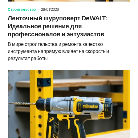
Строительство
26/01/2026
Ленточный шуруповерт DeWALT:
Идеальное решение для
профессионалов и энтузиастов
В мире строительства и ремонта качество
инструмента напрямую влияет на скорость и
результат работы.