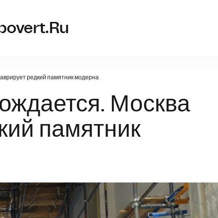
len
povert.ru
таврирует редкий памятник модерна
ождается. Москва
кий памятник