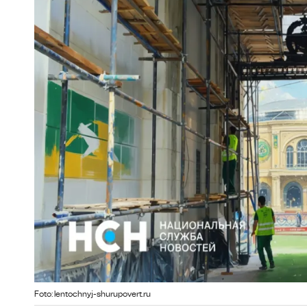
Foto: lentochnyj-shurupovert.ru