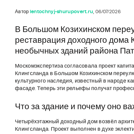
Автор
lentochnyj-shurupovert.ru
, 06/07/2026
В Большом Козихинском переу
реставрация доходного дома К
необычных зданий района Па
Москомэкспертиза согласовала проект капит
Клингсланда в Большом Козихинском переулке,
культурного наследия, известный в народе к
фасаде. Теперь эти рельефы получат профес
Что за здание и почему оно в
Четырёхэтажный доходный дом возвёл архите
Клингсланда. Проект выполнен в духе эклект