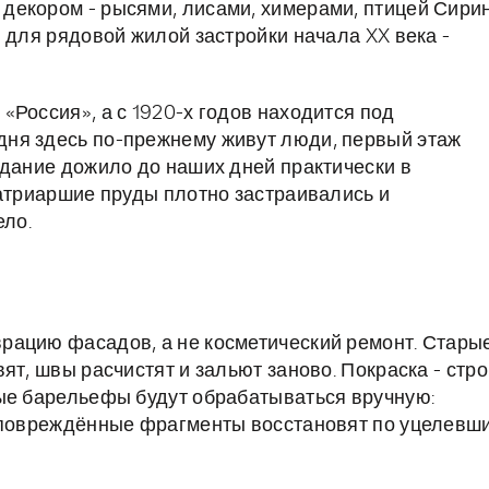
декором - рысями, лисами, химерами, птицей Сири
 для рядовой жилой застройки начала XX века -
«Россия», а с 1920-х годов находится под
ня здесь по-прежнему живут люди, первый этаж
здание дожило до наших дней практически в
Патриаршие пруды плотно застраивались и
ело.
рацию фасадов, а не косметический ремонт. Стары
ят, швы расчистят и зальют заново. Покраска - стро
ные барельефы будут обрабатываться вручную:
, повреждённые фрагменты восстановят по уцелевш