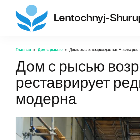
Lentochnyj-Shuru
Главная
Дом с рысью
Дом с рысью возрождается. Москва рес
Дом с рысью возр
реставрирует ред
модерна