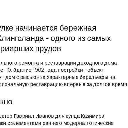
лке начинается бережная
лингсланда - одного из самых
триарших прудов
ального ремонта и реставрации доходного дома
 10. Здание 1902 года постройки - объект
ак «дом с рысью» за характерные барельефы на
сиональную реставрацию впервые за долгое время
ажно
ктор Гавриил Иванов для купца Казимира
ики с элементами раннего модерна: готические